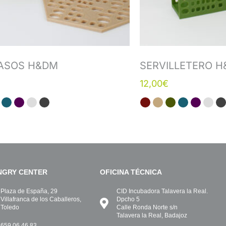
ASOS H&DM
SERVILLETERO 
12,00
€
INGRY CENTER
OFICINA TÉCNICA
Plaza de España, 29
CID Incubadora Talavera la Real.
Villafranca de los Caballeros,
Dpcho 5
Toledo
Calle Ronda Norte s/n
Talavera la Real, Badajoz
659 06 46 83