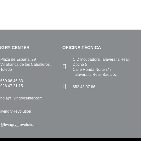
INGRY CENTER
OFICINA TÉCNICA
Plaza de España, 29
CID Incubadora Talavera la Real.
Villafranca de los Caballeros,
Dpcho 5
Toledo
Calle Ronda Norte s/n
Talavera la Real, Badajoz
659 06 46 83
926 47 21 15
652 43 07 86
hola@livingrycenter.com
livingryRevolution
@livingry_revolution