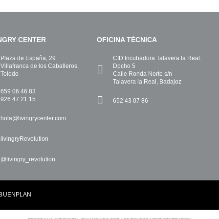
INGRY CENTER
OFICINA TÉCNICA
Plaza de España, 29
CID Incubadora Talavera la Real.
Villafranca de los Caballeros,
Dpcho 5
Toledo
Calle Ronda Norte s/n
Talavera la Real, Badajoz
659 06 46 83
926 47 21 15
652 43 07 86
hola@livingrycenter.com
livingryRevolution
@livingry_revolution
BUENPLAN