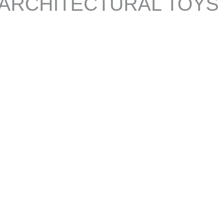
ARCHITECTURAL TOYS
PUZZLE CUBOS
PUZZLE C
APILABLES