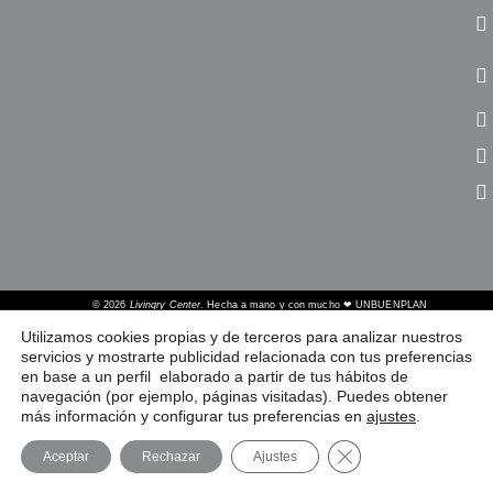
© 2026
Livingry Center
. Hecha a mano y con mucho ❤
UNBUENPLAN
Utilizamos cookies propias y de terceros para analizar nuestros
servicios y mostrarte publicidad relacionada con tus preferencias
en base a un perfil elaborado a partir de tus hábitos de
navegación (por ejemplo, páginas visitadas). Puedes obtener
más información y configurar tus preferencias en
ajustes
.
Cerrar el banner de
Aceptar
Rechazar
Ajustes