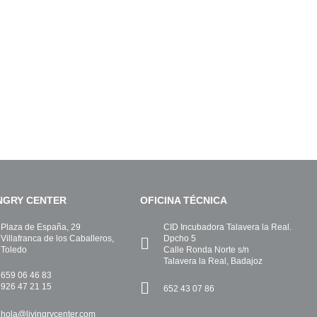
INGRY CENTER
OFICINA TÉCNICA
Plaza de España, 29
CID Incubadora Talavera la Real.
Villafranca de los Caballeros,
Dpcho 5
Toledo
Calle Ronda Norte s/n
Talavera la Real, Badajoz
659 06 46 83
926 47 21 15
652 43 07 86
hola@livingrycenter.com