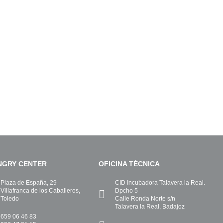
INGRY CENTER
OFICINA TÉCNICA
Plaza de España, 29
CID Incubadora Talavera la Real.
Villafranca de los Caballeros,
Dpcho 5
Toledo
Calle Ronda Norte s/n
Talavera la Real, Badajoz
659 06 46 83