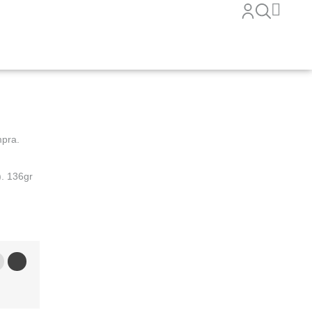
mpra.
). 136gr